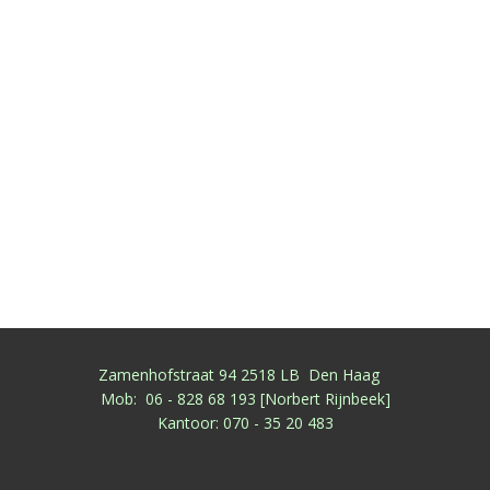
Zamenhofstraat 94 2518 LB Den Haag
Mob: 06 - 828 68 193 [Norbert Rijnbeek]
Kantoor: 070 - 35 20 483